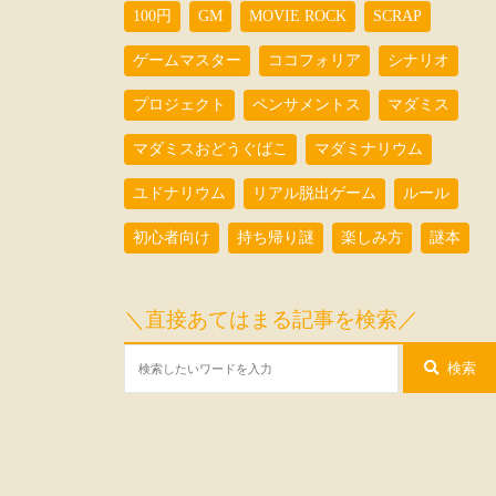
100円
GM
MOVIE ROCK
SCRAP
ゲームマスター
ココフォリア
シナリオ
プロジェクト
ペンサメントス
マダミス
マダミスおどうぐばこ
マダミナリウム
ユドナリウム
リアル脱出ゲーム
ルール
初心者向け
持ち帰り謎
楽しみ方
謎本
＼直接あてはまる記事を検索／
検索